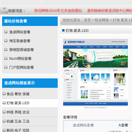
较新消息：
联信网络2014年元旦放假通知
...
惠州御林跆拳道训练中心网站
您的位置在：
首页
>
联信网络
>
灯饰 家具 L
建站价格套餐
灯饰 家具 LED
速成网站套餐
淘宝装修套餐
营销型商城套餐
flash网站套餐
门户型网站套餐
速成网站模板展示
食品 餐饮 保健
灯饰 家具 LED
种植 养植 农业
套餐详情
机械 五金 工业
速成网站套餐
A套餐
数码 电子 安防