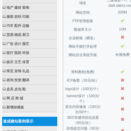
二级域名一个
域名
daili.sitehz.
地产 建材 装饰
200M
网站空间
服装 纺织 印刷
FTP管理权限
汽车 配件 运输
10M
数据库大小
贸易 物流 厨卫
企业邮箱（赠送）
广告 设计 园艺
网站不能打开处理
医疗 医药 环保
长期免费
网站后台系统升级
娱乐 文艺 体育
珠宝 首饰 礼品
资料教程(免费)
咨询 投资 翻译
ICP备案（30元/站）
logo设计（100元/个）
皮具 皮包 鞋
banner设计（100元/
网 店 商 城
个）
首次内容修改（100元/
新增加模板
次/30个）
SEO关键词优化设置
速成建站案例展示
（50元/次）
在线提交问题（50元/